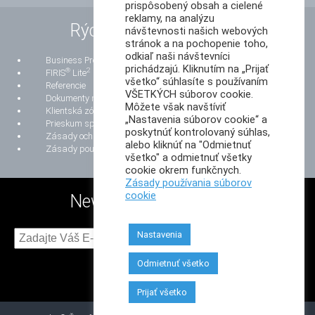
prispôsobený obsah a cielené
reklamy, na analýzu
Rýchle odkazy
návštevnosti našich webových
stránok a na pochopenie toho,
odkiaľ naši návštevníci
Business Process Reengineering
prichádzajú. Kliknutím na „Prijať
®
2
FIRIS
Lite
všetko“ súhlasíte s používaním
Referencie
VŠETKÝCH súborov cookie.
Dokumenty na stiahnutie
Môžete však navštíviť
Klientská zóna
„Nastavenia súborov cookie“ a
Prieskum spokojnosti zákazníkov
poskytnúť kontrolovaný súhlas,
Zásady ochrany osobných údajov
alebo kliknúť na "Odmietnuť
Zásady používania súborov cookie
všetko" a odmietnuť všetky
cookie okrem funkčnych.
Zásady používania súborov
cookie
Newsletter
Nastavenia
Odoslaním tohto
formulára súhlasím so
Odmietnuť všetko
spracovaním
osobných
údajov
Prijať všetko