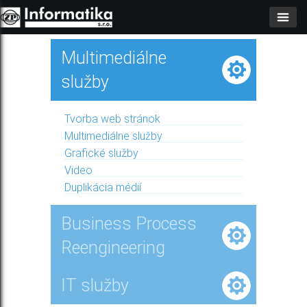
Multimediálne
služby
Tvorba web stránok
Multimediálne služby
Grafické služby
Video
Duplikácia médií
Business Process
Reengineering
IT služby