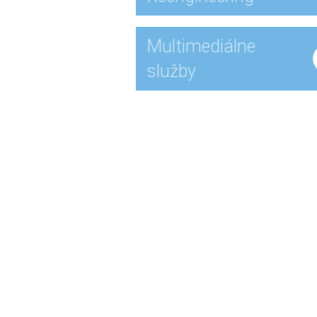
Multimediálne
služby