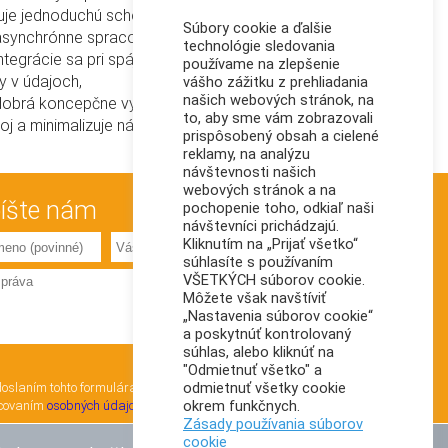
tuje jednoduchú schému komunikácie,
Súbory cookie a ďalšie
asynchrónne spracovanie a pod.),
technológie sledovania
tegrácie sa pri spájaní rôznych
používame na zlepšenie
y v údajoch,
vášho zážitku z prehliadania
našich webových stránok, na
 dobrá koncepčne vykonaná
to, aby sme vám zobrazovali
oj a minimalizuje náklady.
prispôsobený obsah a cielené
reklamy, na analýzu
návštevnosti našich
webových stránok a na
íšte nám
pochopenie toho, odkiaľ naši
návštevníci prichádzajú.
Kliknutím na „Prijať všetko“
súhlasíte s používaním
VŠETKÝCH súborov cookie.
Môžete však navštíviť
„Nastavenia súborov cookie“
a poskytnúť kontrolovaný
súhlas, alebo kliknúť na
"Odmietnuť všetko" a
odmietnuť všetky cookie
oslaním tohto formulára súhlasím so
okrem funkčnych.
covaním
osobných údajov
Zásady používania súborov
cookie