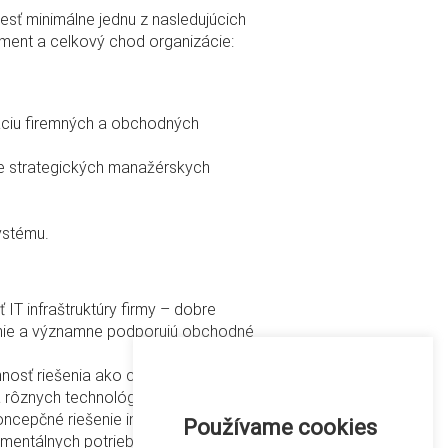
esť minimálne jednu z nasledujúcich
ment a celkový chod organizácie:
záciu firemných a obchodných
nie strategických manažérskych
ystému.
IT infraštruktúry firmy – dobre
šenie a významne podporujú obchodné
nosť riešenia ako celku,
a rôznych technológiách,
koncepčné riešenie integráciou
Používame cookies
omentálnych potrieb