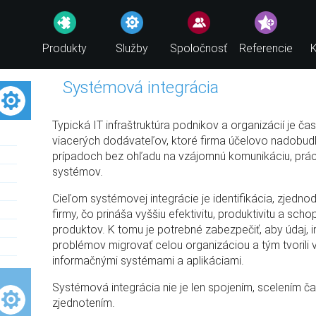
Produkty
Služby
Spoločnosť
Referencie
K
Systémová integrácia
Typická IT infraštruktúra podnikov a organizácií je č
viacerých dodávateľov, ktoré firma účelovo nadobu
prípadoch bez ohľadu na vzájomnú komunikáciu, prác
systémov.
Cieľom systémovej integrácie je identifikácia, zjedn
firmy, čo prináša vyššiu efektivitu, produktivitu a sc
produktov. K tomu je potrebné zabezpečiť, aby údaj,
problémov migrovať celou organizáciou a tým tvorili
informačnými systémami a aplikáciami.
Systémová integrácia nie je len spojením, scelením čas
zjednotením.