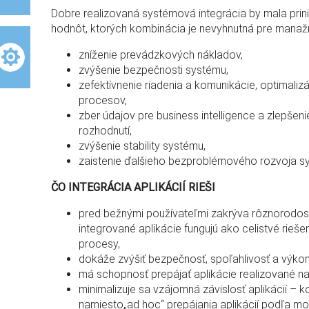
Dobre realizovaná systémová integrácia by mala prini
hodnôt, ktorých kombinácia je nevyhnutná pre manaž
zníženie prevádzkových nákladov,
zvýšenie bezpečnosti systému,
zefektívnenie riadenia a komunikácie, optimali
procesov,
zber údajov pre business intelligence a zlepše
rozhodnutí,
zvýšenie stability systému,
zaistenie ďalšieho bezproblémového rozvoja s
ČO INTEGRÁCIA APLIKÁCIÍ RIEŠI
pred bežnými používateľmi zakrýva rôznorodosť 
integrované aplikácie fungujú ako celistvé rie
procesy,
dokáže zvýšiť bezpečnosť, spoľahlivosť a výkon
má schopnosť prepájať aplikácie realizované n
minimalizuje sa vzájomná závislosť aplikácií – 
namiesto„ad hoc“ prepájania aplikácií podľa m