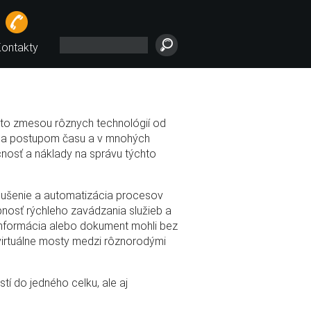
ontakty
asto zmesou rôznych technológií od
dla postupom času a v mnohých
nosť a náklady na správu týchto
odušenie a automatizácia procesov
hopnosť rýchleho zavádzania služieb a
 informácia alebo dokument mohli bez
 virtuálne mosty medzi rôznorodými
tí do jedného celku, ale aj