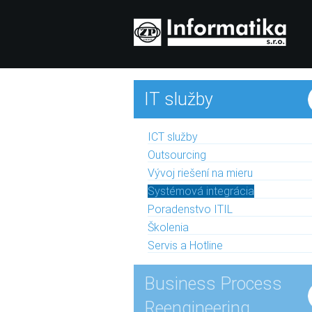
IT služby
ICT služby
Outsourcing
Vývoj riešení na mieru
Systémová integrácia
Poradenstvo ITIL
Školenia
Servis a Hotline
Business Process
Reengineering