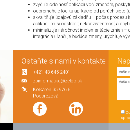
zvyšuje odolnosť aplikácií voči zmenám, posky
odbremeňuje logiku aplikácie od porúch siete (
skvalitňuje údajovú základňu – počas procesu in
aplikácií musí odstrániť nekonzistentnosť a chyb
minimalizuje náročnosť implementácie zmien –
integrácia uľahčuje budúce zmeny, urýchľuje výv
Ostaňte s nami v kontakte
Nap
+421 48 645 2401
zpinformatika@zelpo.sk
Kolkáreň 35 976 81
Podbrezová
Od
spra