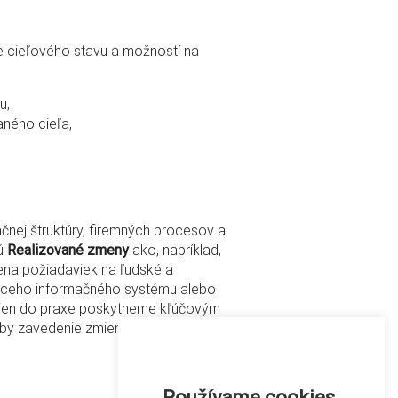
e cieľového stavu a možností na
u,
aného cieľa,
nej štruktúry, firemných procesov a
sú
Realizované zmeny
ako, napríklad,
ena požiadaviek na ľudské a
júceho informačného systému alebo
zmien do praxe poskytneme kľúčovým
aby zavedenie zmien prebehlo
Používame cookies