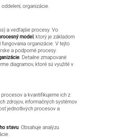
 oddelení, organizácie.
) a vedľajšie procesy. Vo
procesný model
, ktorý je základom
 fungovania organizácie. V tejto
ske a podporné procesy.
ganizácie
. Detailne zmapované
me diagramov, ktoré sú využité v
rocesov a kvantifikujeme ich z
kých zdrojov, informačných systémov
sť jednotlivých procesov a
ho stavu
. Obsahuje analýzu
ácie.