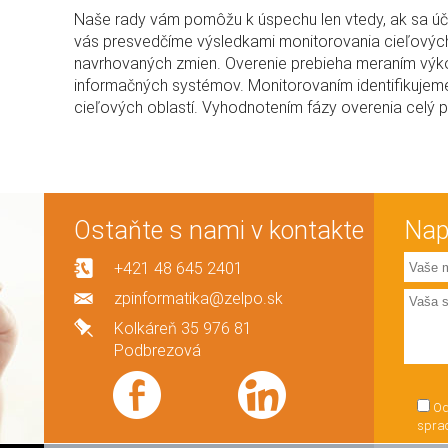
Naše rady vám pomôžu k úspechu len vtedy, ak sa úč
vás presvedčíme výsledkami monitorovania cieľových
navrhovaných zmien. Overenie prebieha meraním výko
informačných systémov. Monitorovaním identifikujeme
cieľových oblastí. Vyhodnotením fázy overenia celý
Ostaňte s nami v kontakte
Nap
+421 48 645 2401
zpinformatika@zelpo.sk
Kolkáreň 35 976 81
Podbrezová
Od
spra