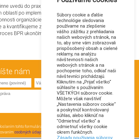
inne uvedú do praxe. O ich úspechu
 oblastí po implementácii
Súbory cookie a ďalšie
nnosti organizácie, procesov a
technológie sledovania
používame na zlepšenie
 a kvantifikujeme zlepšenia
vášho zážitku z prehliadania
 proces BPR ukončíme.
našich webových stránok, na
to, aby sme vám zobrazovali
prispôsobený obsah a cielené
reklamy, na analýzu
návštevnosti našich
webových stránok a na
íšte nám
pochopenie toho, odkiaľ naši
návštevníci prichádzajú.
Kliknutím na „Prijať všetko“
súhlasíte s používaním
VŠETKÝCH súborov cookie.
Môžete však navštíviť
„Nastavenia súborov cookie“
a poskytnúť kontrolovaný
súhlas, alebo kliknúť na
"Odmietnuť všetko" a
odmietnuť všetky cookie
oslaním tohto formulára súhlasím so
okrem funkčnych.
covaním
osobných údajov
Zásady používania súborov