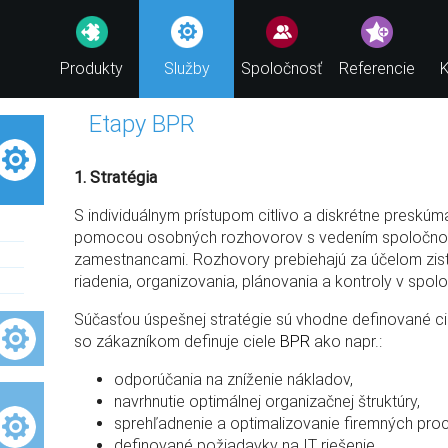
Produkty
Služby
Spoločnosť
Referencie
K
Etapy BPR
1. Stratégia
S individuálnym prístupom citlivo a diskrétne preskú
pomocou osobných rozhovorov s vedením spoločnosti
zamestnancami. Rozhovory prebiehajú za účelom zis
riadenia, organizovania, plánovania a kontroly v spolo
Súčasťou úspešnej stratégie sú vhodne definované ci
so zákazníkom definuje ciele
BPR
ako napr.:
odporúčania na zníženie nákladov,
navrhnutie optimálnej organizačnej štruktúry,
sprehľadnenie a optimalizovanie firemných pro
definované požiadavky na IT riešenie,