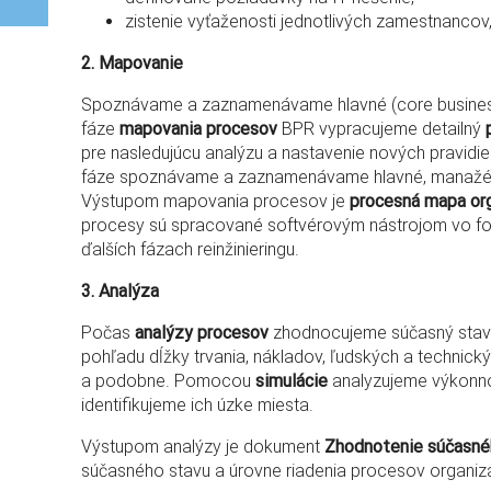
zistenie vyťaženosti jednotlivých zamestnancov,
2. Mapovanie
Spoznávame a zaznamenávame hlavné (core business
fáze
mapovania procesov
BPR vypracujeme detailný
pre nasledujúcu analýzu a nastavenie nových pravidiel
fáze spoznávame a zaznamenávame hlavné, manažér
Výstupom mapovania procesov je
procesná mapa or
procesy sú spracované softvérovým nástrojom vo for
ďalších fázach reinžinieringu.
3. Analýza
Počas
analýzy procesov
zhodnocujeme súčasný stav p
pohľadu dĺžky trvania, nákladov, ľudských a technic
a podobne. Pomocou
simulácie
analyzujeme výkonno
identifikujeme ich úzke miesta.
Výstupom analýzy je dokument
Zhodnotenie súčasné
súčasného stavu a úrovne riadenia procesov organiz