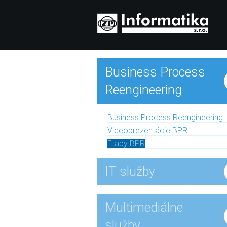
Business Process
Reengineering
Business Process Reengineering
Videoprezentácie BPR
Etapy BPR
IT služby
Multimediálne
služby