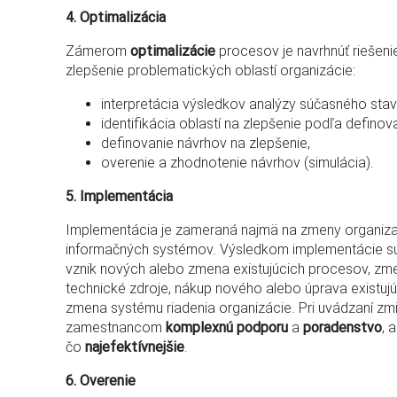
4. Optimalizácia
Zámerom
optimalizácie
procesov je navrhnúť riešeni
zlepšenie problematických oblastí organizácie:
interpretácia výsledkov analýzy súčasného stav
identifikácia oblastí na zlepšenie podľa definov
definovanie návrhov na zlepšenie,
overenie a zhodnotenie návrhov (simulácia).
5. Implementácia
Implementácia je zameraná najmä na zmeny organizač
informačných systémov. Výsledkom implementácie 
vznik nových alebo zmena existujúcich procesov, zm
technické zdroje, nákup nového alebo úprava existu
zmena systému riadenia organizácie. Pri uvádzaní 
zamestnancom
komplexnú podporu
a
poradenstvo
, 
čo
najefektívnejšie
.
6. Overenie