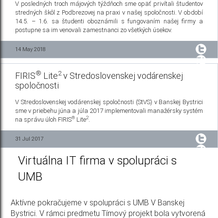
V posledných troch májových týždňoch sme opäť privítali študentov
stredných škôl z Podbrezovej na praxi v našej spoločnosti. V období
14.5. – 1.6. sa študenti oboznámili s fungovaním našej firmy a
postupne sa im venovali zamestnanci zo všetkých úsekov.
14 May 2018
®
2
FIRIS
Lite
v Stredoslovenskej vodárenskej
spoločnosti
V Stredoslovenskej vodárenskej spoločnosti (StVS) v Banskej Bystrici
sme v priebehu júna a júla 2017 implementovali manažérsky systém
®
2
na správu úloh FIRIS
Lite
.
31 Jul 2017
Virtuálna IT firma v spolupráci s
UMB
Aktívne pokračujeme v spolupráci s UMB V Banskej
Bystrici. V rámci predmetu Tímový projekt bola vytvorená