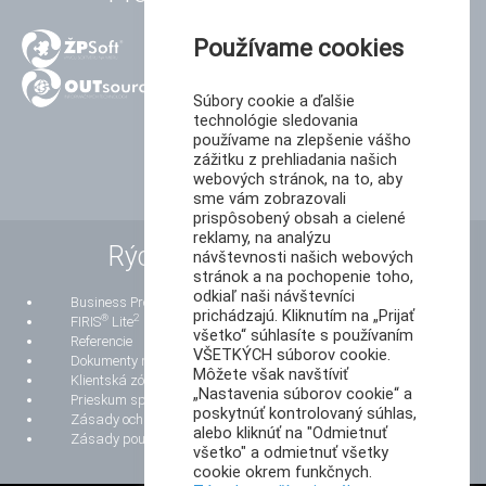
Používame cookies
Súbory cookie a ďalšie
technológie sledovania
používame na zlepšenie vášho
zážitku z prehliadania našich
webových stránok, na to, aby
sme vám zobrazovali
prispôsobený obsah a cielené
reklamy, na analýzu
Rýchle odkazy
návštevnosti našich webových
stránok a na pochopenie toho,
odkiaľ naši návštevníci
Business Process Reengineering
prichádzajú. Kliknutím na „Prijať
®
2
FIRIS
Lite
všetko“ súhlasíte s používaním
Referencie
VŠETKÝCH súborov cookie.
Dokumenty na stiahnutie
Môžete však navštíviť
Klientská zóna
„Nastavenia súborov cookie“ a
Prieskum spokojnosti zákazníkov
poskytnúť kontrolovaný súhlas,
Zásady ochrany osobných údajov
alebo kliknúť na "Odmietnuť
Zásady používania súborov cookie
všetko" a odmietnuť všetky
cookie okrem funkčnych.