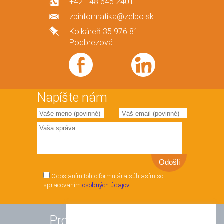
+421 48 645 2401
zpinformatika@zelpo.sk
Kolkáreň 35 976 81
Podbrezová
Napíšte nám
Odoslaním tohto formulára súhlasím so
spracovaním
osobných údajov
Produkty a služby