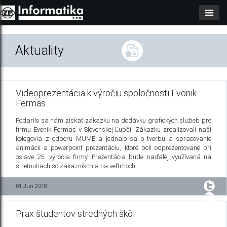
Aktuality
Videoprezentácia k výročiu spoločnosti Evonik
Fermas
Podarilo sa nám získať zákazku na dodávku grafických služieb pre
firmu Evonik Fermas v Slovenskej Ľupči. Zákazku zrealizovali naši
kolegovia z odboru MUME a jednalo sa o tvorbu a spracovanie
animácií a powerpoint prezentáciu, ktoré boli odprezentované pri
oslave 25. výročia firmy. Prezentácia bude naďalej využívaná na
stretnutiach so zákazníkmi a na veľtrhoch.
01 Jun 2018
Prax študentov stredných škôl