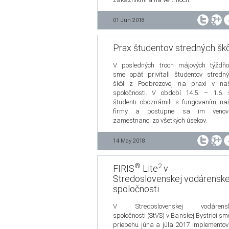
01 Jun 2018
Prax študentov stredných škô
V posledných troch májových týždňo
sme opäť privítali študentov stredn
škôl z Podbrezovej na praxi v naš
spoločnosti. V období 14.5. – 1.6.
študenti oboznámili s fungovaním na
firmy a postupne sa im venova
zamestnanci zo všetkých úsekov.
14 May 2018
®
2
FIRIS
Lite
v
Stredoslovenskej vodárenske
spoločnosti
V Stredoslovenskej vodárensk
spoločnosti (StVS) v Banskej Bystrici sm
priebehu júna a júla 2017 implementov