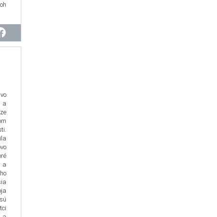
oh
 vo
 a
ze
vom
ti.
ila
vo
ré
 a
ého
ia
ja
sú
tci
 a