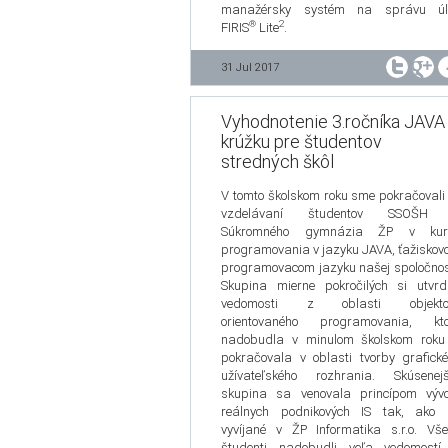
manažérsky systém na správu úl
®
2
FIRIS
Lite
.
31 Jul 2017
Vyhodnotenie 3.ročníka JAVA
krúžku pre študentov
stredných škôl
V tomto školskom roku sme pokračovali
vzdelávaní študentov SSOŠH
Súkromného gymnázia ŽP v kur
programovania v jazyku JAVA, ťažisko
programovacom jazyku našej spoločnos
Skupina mierne pokročilých si utvrd
vedomosti z oblasti objekto
orientovaného programovania, kto
nadobudla v minulom školskom roku
pokračovala v oblasti tvorby grafick
užívateľského rozhrania. Skúsenejš
skupina sa venovala princípom vývo
reálnych podnikových IS tak, ako 
vyvíjané v ŽP Informatika s.r.o. Vše
študenti nadobudli veľa vedomostí