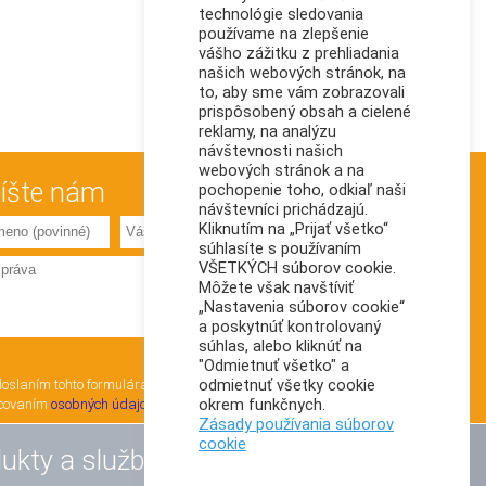
technológie sledovania
používame na zlepšenie
vášho zážitku z prehliadania
našich webových stránok, na
to, aby sme vám zobrazovali
prispôsobený obsah a cielené
reklamy, na analýzu
návštevnosti našich
webových stránok a na
íšte nám
pochopenie toho, odkiaľ naši
návštevníci prichádzajú.
Kliknutím na „Prijať všetko“
súhlasíte s používaním
VŠETKÝCH súborov cookie.
Môžete však navštíviť
„Nastavenia súborov cookie“
a poskytnúť kontrolovaný
súhlas, alebo kliknúť na
"Odmietnuť všetko" a
odmietnuť všetky cookie
oslaním tohto formulára súhlasím so
okrem funkčnych.
covaním
osobných údajov
Zásady používania súborov
cookie
ukty a služby