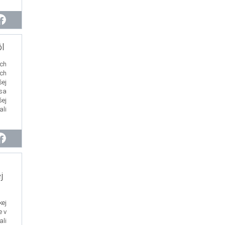
l
ch
ých
ej
 sa
šej
li
j
ej
e v
ali