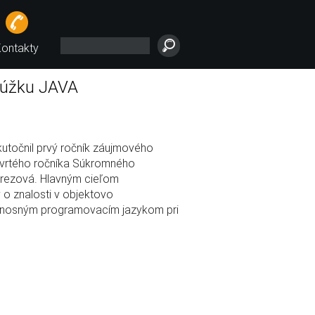
ontakty
rúžku JAVA
kutočnil prvý ročník záujmového
tvrtého ročníka Súkromného
brezová. Hlavným cieľom
 o znalosti v objektovo
 nosným programovacím jazykom pri