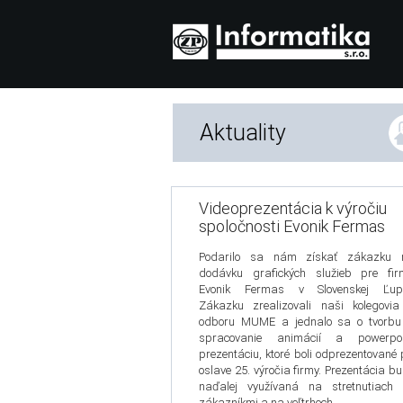
Aktuality
Videoprezentácia k výročiu
spoločnosti Evonik Fermas
Podarilo sa nám získať zákazku 
dodávku grafických služieb pre fir
Evonik Fermas v Slovenskej Ľupč
Zákazku zrealizovali naši kolegovi
odboru MUME a jednalo sa o tvorbu
spracovanie animácií a powerpoi
prezentáciu, ktoré boli odprezentované 
oslave 25. výročia firmy. Prezentácia b
naďalej využívaná na stretnutiach 
zákazníkmi a na veľtrhoch.