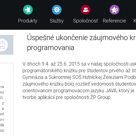
Produkty
Služby
Spoločnosť
Referencie
K
Úspešné ukončenie záujmového k
programovania
V dňoch 9.4. až 25.6. 2015 sa v našej spoločnosti us
programátorského krúžku pre študentov prvého až š
Gymnázia a Súkromnej SOŠ Hutníckej Železiarní Pod
záujmového krúžku bolo rozšíriť vedomosti študentov
na
orientovanom programovacom jazyku JAVA, ktorý je
mu
tvorbe aplikácií pre spoločnosti ŽP Group.
i.
a z
 a
nt
pri
ude
so