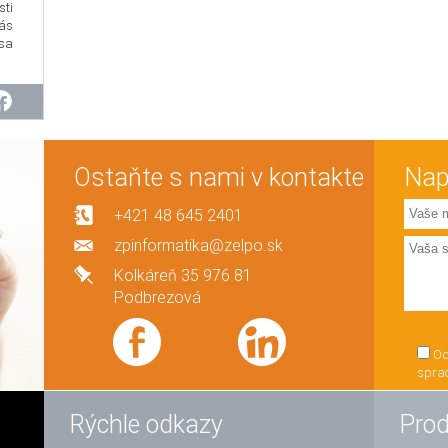
sti
vás
sa
Ostaňte s nami v kontakte
Nap
+421 48 645 2401
zpinformatika@zelpo.sk
Kolkáreň 35 976 81
Podbrezová
Od
spra
Rýchle odkazy
Prod