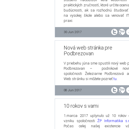
praktických zručností, ktoré určite oceni
budúcnosti, ak sa rozhodnú študovať
na vysokej škole alebo sa venovať I
praxi.
30 Jun 2017
Nová web stránka pre
Podbrezovan
V priebehu júna sme spustili nový web 
Podbrezovan – podnikové novi
spoločnosti Železiarne Podbrezová a
Web stránku si môžete pozrieť
tu
.
08 Jun 2017
10 rokov s vami
1.marca 2017 uplynulo už 10 rokov 
vzniku spoločnosti
ŽP Informatika s.r
Počas celej našej existencie v