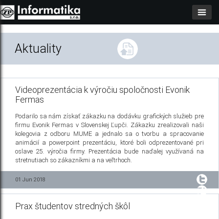
Aktuality
Videoprezentácia k výročiu spoločnosti Evonik
Fermas
Podarilo sa nám získať zákazku na dodávku grafických služieb pre
firmu Evonik Fermas v Slovenskej Ľupči. Zákazku zrealizovali naši
kolegovia z odboru MUME a jednalo sa o tvorbu a spracovanie
animácií a powerpoint prezentáciu, ktoré boli odprezentované pri
oslave 25. výročia firmy. Prezentácia bude naďalej využívaná na
stretnutiach so zákazníkmi a na veľtrhoch.
01 Jun 2018
Prax študentov stredných škôl