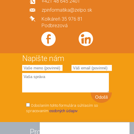
+421 48 645 2401
zpinformatika@zelpo.sk
Kolkáreň 35 976 81
Podbrezová
Napíšte nám
Odoslaním tohto formulára súhlasím so
spracovaním
osobných údajov
Produkty a služby