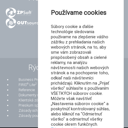
Používame cookies
Súbory cookie a ďalšie
technológie sledovania
používame na zlepšenie vášho
zážitku z prehliadania našich
webových stránok, na to, aby
sme vám zobrazovali
prispôsobený obsah a cielené
reklamy, na analýzu
Rýchle odkazy
návštevnosti našich webových
stránok a na pochopenie toho,
odkiaľ naši návštevníci
Business Process Reengineering
prichádzajú. Kliknutím na „Prijať
®
2
FIRIS
Lite
všetko“ súhlasíte s používaním
Referencie
VŠETKÝCH súborov cookie.
Dokumenty na stiahnutie
Môžete však navštíviť
Klientská zóna
„Nastavenia súborov cookie“ a
Prieskum spokojnosti zákazníkov
poskytnúť kontrolovaný súhlas,
Zásady ochrany osobných údajov
alebo kliknúť na "Odmietnuť
Zásady používania súborov cookie
všetko" a odmietnuť všetky
cookie okrem funkčnych.