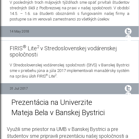
V posledných troch májových týždňoch sme opäť privítali študentov
stredných škôl z Podbrezovej na praxi v našej spoločnosti. V období
14.5. – 1.6. sa študenti oboznámili s fungovaním našej firmy a
postupne sa im venovali zamestnanci zo všetkých úsekov.
14 May 2018
®
2
FIRIS
Lite
v Stredoslovenskej vodárenskej
spoločnosti
V Stredoslovenskej vodárenskej spoločnosti (StVS) v Banskej Bystrici
sme v priebehu júna a júla 2017 implementovali manažérsky systém
®
2
na správu úloh FIRIS
Lite
.
31 Jul 2017
Prezentácia na Univerzite
Mateja Bela v Banskej Bystrici
Využili sme priestor na UMB v Banskej Bystrici a pre
študentov sme pripravili prezentáciu našej spoločnosti a