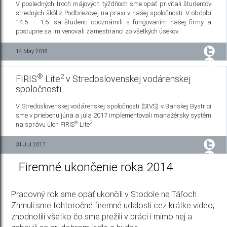
V posledných troch májových týždňoch sme opäť privítali študentov
stredných škôl z Podbrezovej na praxi v našej spoločnosti. V období
14.5. – 1.6. sa študenti oboznámili s fungovaním našej firmy a
postupne sa im venovali zamestnanci zo všetkých úsekov.
14 May 2018
®
2
FIRIS
Lite
v Stredoslovenskej vodárenskej
spoločnosti
V Stredoslovenskej vodárenskej spoločnosti (StVS) v Banskej Bystrici
sme v priebehu júna a júla 2017 implementovali manažérsky systém
®
2
na správu úloh FIRIS
Lite
.
31 Jul 2017
Firemné ukončenie roka 2014
Pracovný rok sme opäť ukončili v Stodole na Táľoch.
Zhrnuli sme tohtoročné firemné udalosti cez krátke video,
zhodnotili všetko čo sme prežili v práci i mimo nej a