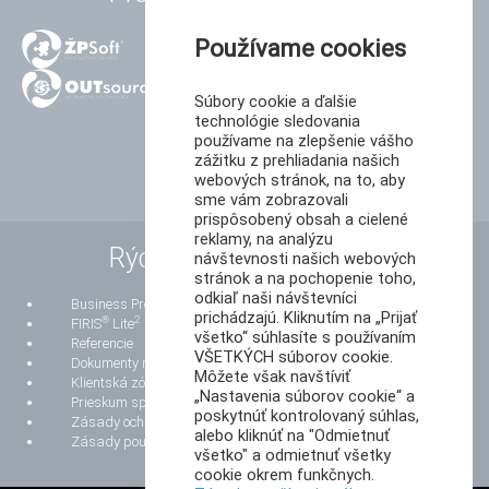
Používame cookies
Súbory cookie a ďalšie
technológie sledovania
používame na zlepšenie vášho
zážitku z prehliadania našich
webových stránok, na to, aby
sme vám zobrazovali
prispôsobený obsah a cielené
reklamy, na analýzu
Rýchle odkazy
návštevnosti našich webových
stránok a na pochopenie toho,
odkiaľ naši návštevníci
Business Process Reengineering
prichádzajú. Kliknutím na „Prijať
®
2
FIRIS
Lite
všetko“ súhlasíte s používaním
Referencie
VŠETKÝCH súborov cookie.
Dokumenty na stiahnutie
Môžete však navštíviť
Klientská zóna
„Nastavenia súborov cookie“ a
Prieskum spokojnosti zákazníkov
poskytnúť kontrolovaný súhlas,
Zásady ochrany osobných údajov
alebo kliknúť na "Odmietnuť
Zásady používania súborov cookie
všetko" a odmietnuť všetky
cookie okrem funkčnych.