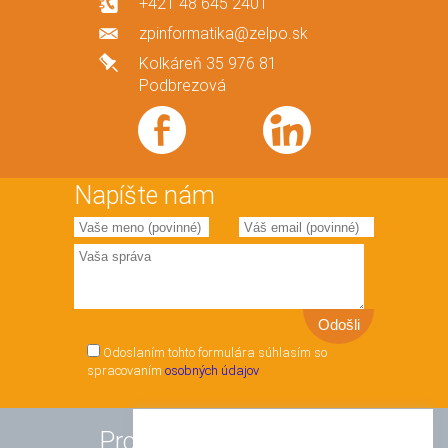
+421 48 645 2401
zpinformatika@zelpo.sk
Kolkáreň 35 976 81
Podbrezová
Napíšte nám
Odoslaním tohto formulára súhlasím so
spracovaním
osobných údajov
Produkty a služby