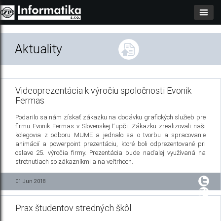
Aktuality
Videoprezentácia k výročiu spoločnosti Evonik
Fermas
Podarilo sa nám získať zákazku na dodávku grafických služieb pre
firmu Evonik Fermas v Slovenskej Ľupči. Zákazku zrealizovali naši
kolegovia z odboru MUME a jednalo sa o tvorbu a spracovanie
animácií a powerpoint prezentáciu, ktoré boli odprezentované pri
oslave 25. výročia firmy. Prezentácia bude naďalej využívaná na
stretnutiach so zákazníkmi a na veľtrhoch.
01 Jun 2018
Prax študentov stredných škôl