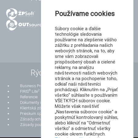
Používame cookies
Súbory cookie a ďalšie
technológie sledovania
používame na zlepšenie vášho
zážitku z prehliadania našich
webových stránok, na to, aby
sme vám zobrazovali
prispôsobený obsah a cielené
reklamy, na analýzu
Rýchle odkazy
návštevnosti našich webových
stránok a na pochopenie toho,
odkiaľ naši návštevníci
Business Process Reengineering
prichádzajú. Kliknutím na „Prijať
®
2
FIRIS
Lite
všetko“ súhlasíte s používaním
Referencie
VŠETKÝCH súborov cookie.
Dokumenty na stiahnutie
Môžete však navštíviť
Klientská zóna
„Nastavenia súborov cookie“ a
Prieskum spokojnosti zákazníkov
poskytnúť kontrolovaný súhlas,
Zásady ochrany osobných údajov
alebo kliknúť na "Odmietnuť
Zásady používania súborov cookie
všetko" a odmietnuť všetky
cookie okrem funkčnych.