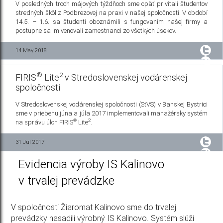
V posledných troch májových týždňoch sme opäť privítali študentov
stredných škôl z Podbrezovej na praxi v našej spoločnosti. V období
14.5. – 1.6. sa študenti oboznámili s fungovaním našej firmy a
postupne sa im venovali zamestnanci zo všetkých úsekov.
14 May 2018
®
2
FIRIS
Lite
v Stredoslovenskej vodárenskej
spoločnosti
V Stredoslovenskej vodárenskej spoločnosti (StVS) v Banskej Bystrici
sme v priebehu júna a júla 2017 implementovali manažérsky systém
®
2
na správu úloh FIRIS
Lite
.
31 Jul 2017
Evidencia výroby IS Kalinovo
v trvalej prevádzke
V spoločnosti Žiaromat Kalinovo sme do trvalej
prevádzky nasadili výrobný IS Kalinovo. Systém slúži