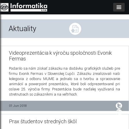
Aktuality
Videoprezentácia k výročiu spoločnosti Evonik
Fermas
Podarilo sa nám získať zákazku na dodávku grafických služieb pre
firmu Evonik Fermas v Slovenskej Ľupči. Zákazku zrealizovali naši
kolegovia z odboru MUME a jednalo sa o tvorbu a spracovanie
animácií a powerpoint prezentáciu, ktoré boli odprezentované pri
oslave 25. výročia firmy. Prezentácia bude naďalej využívaná na
stretnutiach so zákazníkmi a na veľtrhoch.
01 Jun 2018
Prax študentov stredných škôl