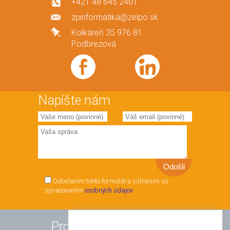
+421 48 645 2401
zpinformatika@zelpo.sk
Kolkáreň 35 976 81
Podbrezová
Napíšte nám
Odoslaním tohto formulára súhlasím so
spracovaním
osobných údajov
Produkty a služby