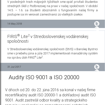
V posledných troch májových týždňoch sme opäť privítali študentov
stredných škôl z Podbrezovej na praxi v našej spoločnosti. V období
14.5. – 1.6. sa študenti oboznámili s fungovaním našej firmy a
postupne sa im venovali zamestnanci zo všetkých úsekov.
14 May 2018
®
2
FIRIS
Lite
v Stredoslovenskej vodárenskej
spoločnosti
V Stredoslovenskej vodárenskej spoločnosti (StVS) v Banskej Bystrici
sme v priebehu júna a júla 2017 implementovali manažérsky systém
®
2
na správu úloh FIRIS
Lite
.
31 Jul 2017
Audity ISO 9001 a ISO 20000
V dňoch od 20. do 22. júna 2016 sa konal v našej firme
recertifikačný audit ISO 20000-1 a dohľadový audit ISO
9001. Audit zastrešil odbor kvality a strategického