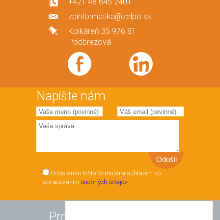
+421 48 645 2401
zpinformatika@zelpo.sk
Kolkáreň 35 976 81
Podbrezová
Napíšte nám
Odoslaním tohto formulára súhlasím so
spracovaním
osobných údajov
Produkty a služby