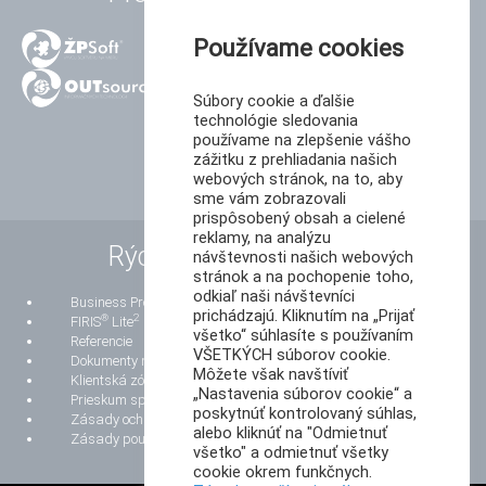
Používame cookies
Súbory cookie a ďalšie
technológie sledovania
používame na zlepšenie vášho
zážitku z prehliadania našich
webových stránok, na to, aby
sme vám zobrazovali
prispôsobený obsah a cielené
reklamy, na analýzu
Rýchle odkazy
návštevnosti našich webových
stránok a na pochopenie toho,
odkiaľ naši návštevníci
Business Process Reengineering
prichádzajú. Kliknutím na „Prijať
®
2
FIRIS
Lite
všetko“ súhlasíte s používaním
Referencie
VŠETKÝCH súborov cookie.
Dokumenty na stiahnutie
Môžete však navštíviť
Klientská zóna
„Nastavenia súborov cookie“ a
Prieskum spokojnosti zákazníkov
poskytnúť kontrolovaný súhlas,
Zásady ochrany osobných údajov
alebo kliknúť na "Odmietnuť
Zásady používania súborov cookie
všetko" a odmietnuť všetky
cookie okrem funkčnych.