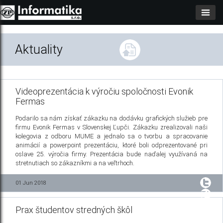
Aktuality
Videoprezentácia k výročiu spoločnosti Evonik
Fermas
Podarilo sa nám získať zákazku na dodávku grafických služieb pre
firmu Evonik Fermas v Slovenskej Ľupči. Zákazku zrealizovali naši
kolegovia z odboru MUME a jednalo sa o tvorbu a spracovanie
animácií a powerpoint prezentáciu, ktoré boli odprezentované pri
oslave 25. výročia firmy. Prezentácia bude naďalej využívaná na
stretnutiach so zákazníkmi a na veľtrhoch.
01 Jun 2018
Prax študentov stredných škôl