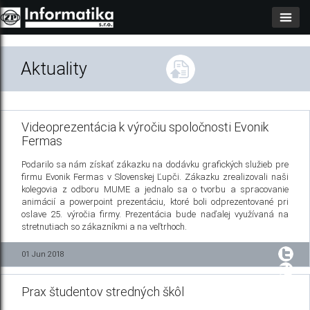
Aktuality
Videoprezentácia k výročiu spoločnosti Evonik
Fermas
Podarilo sa nám získať zákazku na dodávku grafických služieb pre
firmu Evonik Fermas v Slovenskej Ľupči. Zákazku zrealizovali naši
kolegovia z odboru MUME a jednalo sa o tvorbu a spracovanie
animácií a powerpoint prezentáciu, ktoré boli odprezentované pri
oslave 25. výročia firmy. Prezentácia bude naďalej využívaná na
stretnutiach so zákazníkmi a na veľtrhoch.
01 Jun 2018
Prax študentov stredných škôl