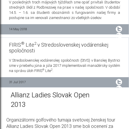
V posledných troch májových týždňoch sme opäť privítali študentov
stredných škôl z Podbrezovej na praxi v našej spoločnosti. V období
14.5. – 1.6. sa študenti oboznámili s fungovaním našej firmy a
postupne sa im venovali zamestnanci zo všetkých úsekov.
14 May 2018
®
2
FIRIS
Lite
v Stredoslovenskej vodárenskej
spoločnosti
V Stredoslovenskej vodárenskej spoločnosti (StVS) v Banskej Bystrici
sme v priebehu júna a júla 2017 implementovali manažérsky systém
®
2
na správu úloh FIRIS
Lite
.
31 Jul 2017
Allianz Ladies Slovak Open
2013
Organizátormi golfového turnaja svetovej ženskej tour
Allianz Ladies Slovak Open 2013 sme boli ocenení za