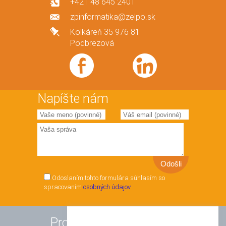
+421 48 645 2401
zpinformatika@zelpo.sk
Kolkáreň 35 976 81
Podbrezová
Napíšte nám
Odoslaním tohto formulára súhlasím so
spracovaním
osobných údajov
Produkty a služby