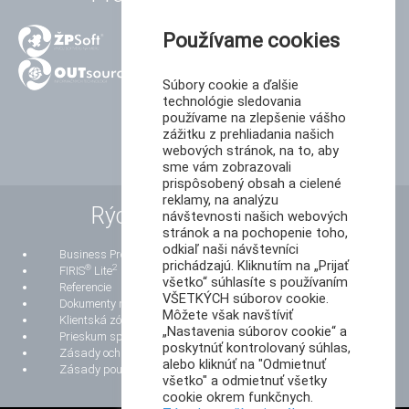
Používame cookies
Súbory cookie a ďalšie
technológie sledovania
používame na zlepšenie vášho
zážitku z prehliadania našich
webových stránok, na to, aby
sme vám zobrazovali
prispôsobený obsah a cielené
reklamy, na analýzu
Rýchle odkazy
návštevnosti našich webových
stránok a na pochopenie toho,
odkiaľ naši návštevníci
Business Process Reengineering
prichádzajú. Kliknutím na „Prijať
®
2
FIRIS
Lite
všetko“ súhlasíte s používaním
Referencie
VŠETKÝCH súborov cookie.
Dokumenty na stiahnutie
Môžete však navštíviť
Klientská zóna
„Nastavenia súborov cookie“ a
Prieskum spokojnosti zákazníkov
poskytnúť kontrolovaný súhlas,
Zásady ochrany osobných údajov
alebo kliknúť na "Odmietnuť
Zásady používania súborov cookie
všetko" a odmietnuť všetky
cookie okrem funkčnych.