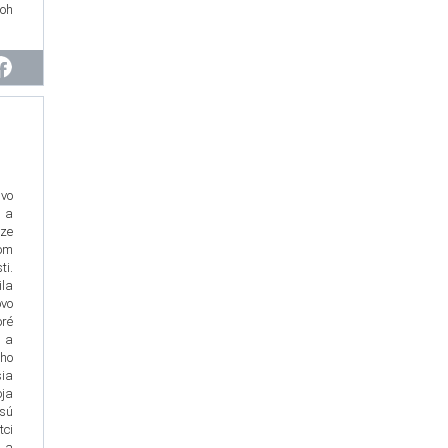
oh
 vo
 a
ze
vom
ti.
ila
vo
ré
 a
ého
ia
ja
sú
tci
 a