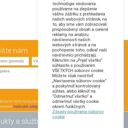
technológie sledovania
používame na zlepšenie
vášho zážitku z prehliadania
našich webových stránok, na
to, aby sme vám zobrazovali
prispôsobený obsah a cielené
reklamy, na analýzu
návštevnosti našich
webových stránok a na
íšte nám
pochopenie toho, odkiaľ naši
návštevníci prichádzajú.
Kliknutím na „Prijať všetko“
súhlasíte s používaním
VŠETKÝCH súborov cookie.
Môžete však navštíviť
„Nastavenia súborov cookie“
a poskytnúť kontrolovaný
súhlas, alebo kliknúť na
"Odmietnuť všetko" a
odmietnuť všetky cookie
oslaním tohto formulára súhlasím so
okrem funkčnych.
covaním
osobných údajov
Zásady používania súborov
cookie
ukty a služby