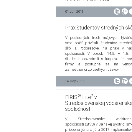
01 Jun 2018
Prax študentov stredných škô
V posledných troch májových týždňo
sme opäť privítali študentov stredn
škôl z Podbrezovej na praxi v naš
spoločnosti. V období 14.5. – 1.6.
študenti oboznámili s fungovaním na
firmy a postupne sa im venova
zamestnanci zo všetkých úsekov.
14 May 2018
®
2
FIRIS
Lite
v
Stredoslovenskej vodárenske
spoločnosti
V Stredoslovenskej vodárensk
spoločnosti (StVS) v Banskej Bystrici sm
priebehu júna a júla 2017 implementov