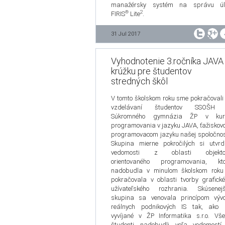
manažérsky systém na správu úl
®
2
FIRIS
Lite
.
31 Jul 2017
Vyhodnotenie 3.ročníka JAVA
krúžku pre študentov
stredných škôl
V tomto školskom roku sme pokračovali
vzdelávaní študentov SSOŠH
Súkromného gymnázia ŽP v kur
programovania v jazyku JAVA, ťažisko
programovacom jazyku našej spoločnos
Skupina mierne pokročilých si utvrd
vedomosti z oblasti objekto
orientovaného programovania, kto
nadobudla v minulom školskom roku
pokračovala v oblasti tvorby grafick
užívateľského rozhrania. Skúsenejš
skupina sa venovala princípom vývo
reálnych podnikových IS tak, ako 
vyvíjané v ŽP Informatika s.r.o. Vše
študenti nadobudli veľa vedomostí