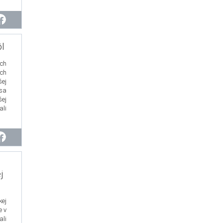
l
ch
ých
ej
 sa
šej
li
j
ej
e v
ali