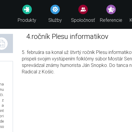
Produkty
Služby
Spoločnosť
Referencie
K
4.ročník Plesu informatikov
5. februára sa konal už štvrtý ročník Plesu informatik
prispeli svojim vystúpením folklórny súbor Mostár Se
sprevádzal známy humorista Ján Snopko. Do tanca ná
Radical z Košíc.
na
mu
i.
a z
 a
nt
pri
ude
so