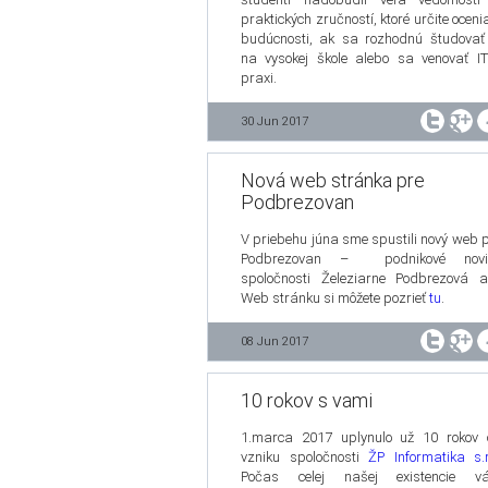
praktických zručností, ktoré určite oceni
budúcnosti, ak sa rozhodnú študovať
na vysokej škole alebo sa venovať I
praxi.
30 Jun 2017
Nová web stránka pre
Podbrezovan
V priebehu júna sme spustili nový web 
Podbrezovan – podnikové novi
spoločnosti Železiarne Podbrezová a
Web stránku si môžete pozrieť
tu
.
08 Jun 2017
10 rokov s vami
1.marca 2017 uplynulo už 10 rokov 
vzniku spoločnosti
ŽP Informatika s.r
Počas celej našej existencie v