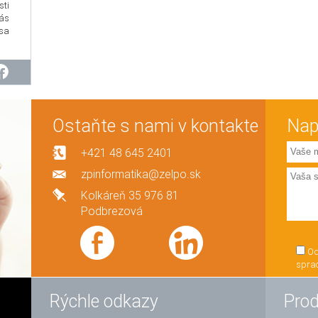
sti
vás
sa
Ostaňte s nami v kontakte
Nap
+421 48 645 2401
zpinformatika@zelpo.sk
Kolkáreň 35 976 81
Podbrezová
Od
spra
Rýchle odkazy
Prod