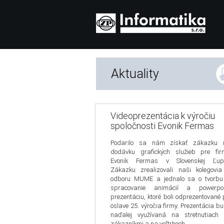
Aktuality
Videoprezentácia k výročiu
spoločnosti Evonik Fermas
Podarilo sa nám získať zákazku 
dodávku grafických služieb pre fir
Evonik Fermas v Slovenskej Ľupč
Zákazku zrealizovali naši kolegovi
odboru MUME a jednalo sa o tvorbu
spracovanie animácií a powerpoi
prezentáciu, ktoré boli odprezentované 
oslave 25. výročia firmy. Prezentácia b
naďalej využívaná na stretnutiach 
zákazníkmi a na veľtrhoch.