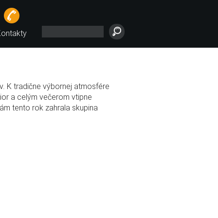
ontakty
ov. K tradične výbornej atmosfére
nior a celým večerom vtipne
m tento rok zahrala skupina